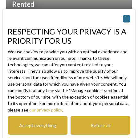
Rented
Apartment for rent, 2 rooms - Nice 06000
RESPECTING YOUR PRIVACY IS A
Nice 06000
2
rooms
PRIORITY FOR US
Appartement 2 pièces meublé de 45 m², situé au 2ᵉ étage
We use cookies to provide you with an optimal experience and
avec ascenseur d’un immeuble haussmannien, en plein centre
relevant communication on our site. Thanks to these
de Nice, rue Raimbaldi. Emplacement idéal à proximité
technologies, we can offer you content related to your
immédiate de Jean-Médecin, du tramway, des commerces,
interests. They also allow us to improve the quality of our
de la gare Thiers, des écoles et des universités. Description
services and the user-friendliness of our website. We will only
use personal data for which you have given your consent. You
du logement: Appartement traversant Nord-Sud, avec une
can modify it at any time via the ″Manage cookies″ section at
belle hauteur sous plafond (environ 3 m), composé de :
the bottom of our site, with the exception of cookies essential
Entrée avec rangements Séjour lumineux ouvrant sur un
to its operation. For more information about your personal data,
balcon côté rue Chambre confortable avec accès au balcon
please see
our privacy policy
.
côté cour Cuisine indépendante aménagée et équipée Salle
Can't find
d’eau avec WC Deux balcons (façade et cour) Cave en sous-
the property of your dreams?
Accept everything
Refuse all
sol Appartement meublé, dans un état d’usage normal, avec
le charme de l’ancien. Équipements: Climatisation réversible,