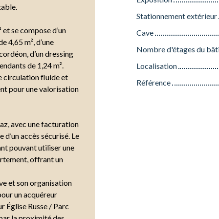
table.
Stationnement extérieur
² et se compose d’un
Cave
de 4,65 m², d’une
Nombre d'étages du bât
cordéon, d’un dressing
pendants de 1,24 m².
Localisation
 circulation fluide et
Référence
nt pour une valorisation
az, avec une facturation
e d’un accès sécurisé. Le
nt pouvant utiliser une
rtement, offrant un
ve et son organisation
pour un acquéreur
r Église Russe / Parc
par la proximité des