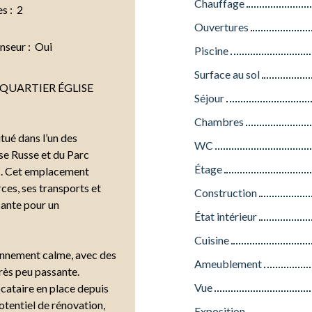
Chauffage
es
:
2
Ouvertures
nseur
:
Oui
Piscine
Surface au sol
 QUARTIER ÉGLISE
Séjour
Chambres
ué dans l’un des
WC
ise Russe et du Parc
Étage
 . Cet emplacement
ces, ses transports et
Construction
sante pour un
État intérieur
Cuisine
onnement calme, avec des
Ameublement
très peu passante.
Vue
cataire en place depuis
potentiel de rénovation,
Exposition