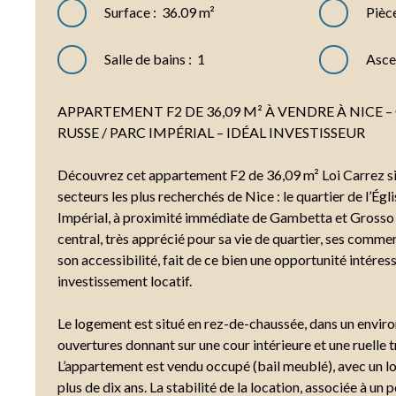
Surface
:
36.09
m²
Pièc
Salle de bains
:
1
Asce
APPARTEMENT F2 DE 36,09 M² À VENDRE À NICE –
RUSSE / PARC IMPÉRIAL – IDÉAL INVESTISSEUR
Découvrez cet appartement F2 de 36,09 m² Loi Carrez sit
secteurs les plus recherchés de Nice : le quartier de l’Égl
Impérial, à proximité immédiate de Gambetta et Grosso
central, très apprécié pour sa vie de quartier, ses commer
son accessibilité, fait de ce bien une opportunité intéres
investissement locatif.
Le logement est situé en rez-de-chaussée, dans un envir
ouvertures donnant sur une cour intérieure et une ruelle 
L’appartement est vendu occupé (bail meublé), avec un lo
plus de dix ans. La stabilité de la location, associée à un 