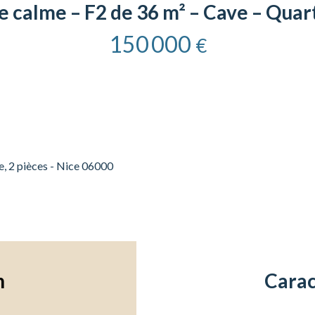
 calme – F2 de 36 m² – Cave – Quart
150 000
€
, 2 pièces - Nice 06000
n
Carac