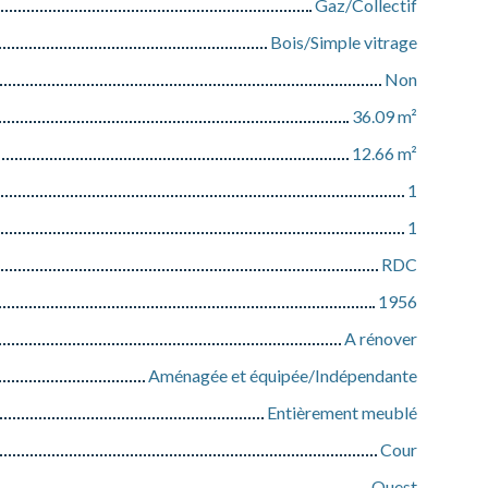
Gaz/Collectif
Bois/Simple vitrage
Non
36.09
m²
12.66
m²
1
1
RDC
1956
A rénover
Aménagée et équipée/Indépendante
Entièrement meublé
Cour
Ouest