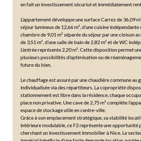
en fait un investissement sécurisé et immédiatement ren
L’appartement développe une surface Carrez de 36,09 m
séjour lumineux de 12,66 m², d’une cuisine indépendante 
chambre de 9,01 m² séparée du séjour par une cloison ac
de 3,51 m², d’une salle de bain de 2,82 m² et de WC indé
L’entrée représente 2,20 m². Cette disposition permet une
plusieurs possibilités d’optimisation ou de réaménageme
future du bien.
Le chauffage est assuré par une chaudière commune au g
individualisée via des répartiteurs. La copropriété dispos
stationnement est libre dans la résidence, chaque occupa
place non privative. Une cave de 2,75 m² complète l’appa
espace de stockage utile en centre-ville.
Grâce à son emplacement stratégique, sa stabilité locati
intérieure modulable, ce F2 représente une opportunité 
cherchant un investissement immobilier à Nice. Le secteu
Impérial bénéficie d’une forte demande locative, portée 