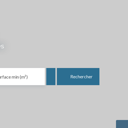
es
Rechercher
rface min (m²)