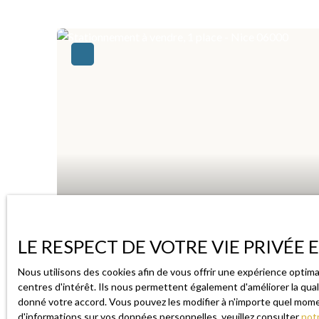
LE RESPECT DE VOTRE VIE PRIVÉE
48 000
€
Nous utilisons des cookies afin de vous offrir une expérience opti
centres d'intérêt. Ils nous permettent également d'améliorer la qual
GARAGE À VENDRE – NICE SECTEUR ÉGL
donné votre accord. Vous pouvez les modifier à n'importe quel momen
DE PROFONDEUR – COUR DE RÉSIDEN
d'informations sur vos données personnelles, veuillez consulter
notr