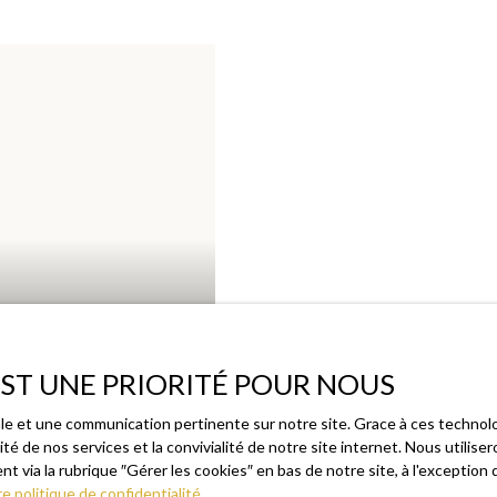
 EST UNE PRIORITÉ POUR NOUS
male et une communication pertinente sur notre site. Grace à ces techn
ité de nos services et la convivialité de notre site internet. Nous util
ISE RUSSE – 5,50 M
t via la rubrique ″Gérer les cookies″ en bas de notre site, à l'exceptio
CE
e politique de confidentialité
.