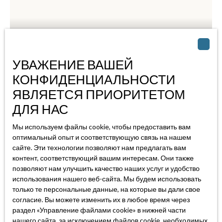
Арендованные
УВАЖЕНИЕ ВАШЕЙ
КОНФИДЕНЦИАЛЬНОСТИ
ЯВЛЯЕТСЯ ПРИОРИТЕТОМ
Квартира в аренду, 2 помещения - Nice 06000
ДЛЯ НАС
Nice 06000
2
комнаты
Мы используем файлы cookie, чтобы предоставить вам
Appartement 2 pièces meublé de 45 m², situé au 2ᵉ étage
оптимальный опыт и соответствующую связь на нашем
avec ascenseur d’un immeuble haussmannien, en plein centre
сайте. Эти технологии позволяют нам предлагать вам
de Nice, rue Raimbaldi. Emplacement idéal à proximité
контент, соответствующий вашим интересам. Они также
immédiate de Jean-Médecin, du tramway, des commerces,
позволяют нам улучшить качество наших услуг и удобство
использования нашего веб-сайта. Мы будем использовать
de la gare Thiers, des écoles et des universités. Description
только те персональные данные, на которые вы дали свое
du logement: Appartement traversant Nord-Sud, avec une
согласие. Вы можете изменить их в любое время через
belle hauteur sous plafond (environ 3 m), composé de :
раздел «Управление файлами cookie» в нижней части
Entrée avec rangements Séjour lumineux ouvrant sur un
нашего сайта, за исключением файлов cookie, необходимых