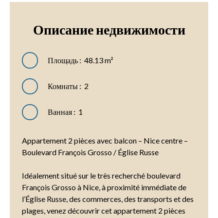
Описание
недвижимости
Площадь
:
48.13
m²
Комнаты
:
2
Ванная
:
1
Appartement 2 pièces avec balcon – Nice centre –
Boulevard François Grosso / Église Russe
Idéalement situé sur le très recherché boulevard
François Grosso à Nice, à proximité immédiate de
l’Église Russe, des commerces, des transports et des
plages, venez découvrir cet appartement 2 pièces