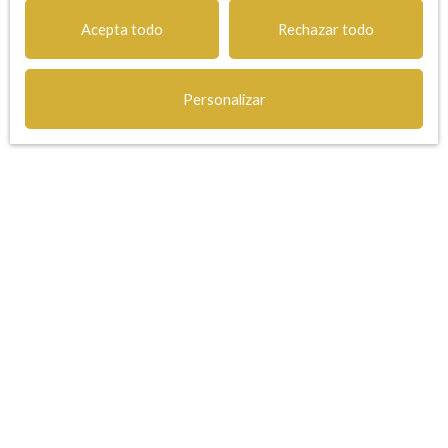
Acepta todo
Rechazar todo
Estoy buscando una propiedad
Personalizar
Venta apartamento Nice (06000)
Venta apartamento Roquebrune-Cap-Martin (06190)
Venta estudio Nice (06000)
Venta aparcamiento Nice (06000)
Soy propietario
Estima su propiedad
Vende con nosotros
Gestión de alquileres