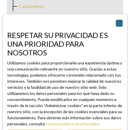
Contáctenos
Pie de página derecho
RESPETAR SU PRIVACIDAD ES
UNA PRIORIDAD PARA
Nuestros honorarios de agencia
NOSOTROS
Aviso legal
Política de Privacidad
Utilizamos cookies para proporcionarle una experiencia óptima y
una comunicación relevante en nuestro sitio. Gracias a estas
Mapa del sitio
tecnologías, podemos ofrecerte contenido relacionado con tus
intereses. También nos permiten mejorar la calidad de nuestros
servicios y la facilidad de uso de nuestro sitio web. Solo
Blog
utilizaremos los datos personales para los que haya dado su
consentimiento. Puede modificarlos en cualquier momento a
través de la sección ″Administrar cookies″ en la parte inferior de
L'immobilier à Nice
nuestro sitio, con la excepción de las cookies esenciales para su
Quels documents pour vendre à Nice ?
funcionamiento. Para obtener más información sobre sus datos
personales, consulte
nuestra política de privacidad
.