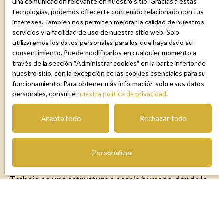
una comunicación relevante en nuestro sitio. Gracias a estas
tecnologías, podemos ofrecerte contenido relacionado con tus
intereses. También nos permiten mejorar la calidad de nuestros
Ambición compartida
servicios y la facilidad de uso de nuestro sitio web. Solo
utilizaremos los datos personales para los que haya dado su
Participe en el crecimiento de una agencia joven y
consentimiento. Puede modificarlos en cualquier momento a
ambiciosa, con una verdadera visión a largo plazo en
través de la sección ″Administrar cookies″ en la parte inferior de
el mercado de la Riviera Francesa.
nuestro sitio, con la excepción de las cookies esenciales para su
funcionamiento. Para obtener más información sobre sus datos
personales, consulte
nuestra política de privacidad
.
Acepta todo
Rechazar todo
Personalizar
Valores humanos
Trabaje en una estructura a escala humana, donde la
cercanía, la colaboración y la transparencia
prevalecen sobre la presión comercial.